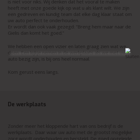
is niet voor niks. Wij denken dat het vooral te maken
heeft met onze goede kijk op wat u als klant wilt. We zijn
Home
een gedreven en kundig team dat elke dag klaar staat om
uw auto perfect te onderhouden.
Services
Er wordt dan ook vaak gezegd: “Breng hem maar naar de
Gielis dan komt het goed.”
Afspraak maken
We hebben een open vizier en laten graag zien wat we
doen. Een kijkje nemen in de werkplaats als we met uw
Contact
auto bezig zijn, is bij ons heel normaal.
Kom gerust eens langs.
De werkplaats
Zonder meer het kloppende hart van ons bedrijf is de
werkplaats. Daar waar uw auto met de grootst mogelijke
zorg wordt onderhouden en hersteld. De goed opgeleide