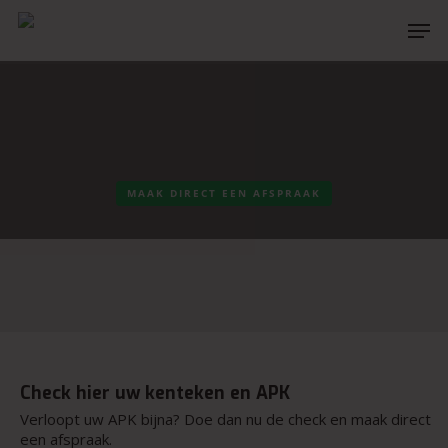
Hit enter to search or ESC to close
MAAK DIRECT EEN AFSPRAAK
Check hier uw kenteken en APK
Verloopt uw APK bijna? Doe dan nu de check en maak direct
een afspraak.